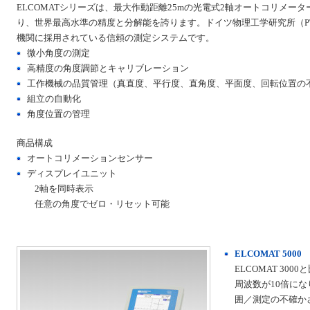
ELCOMATシリーズは、最大作動距離25mの光電式2軸オートコリメー
り、世界最高水準の精度と分解能を誇ります。ドイツ物理工学研究所（P
機関に採用されている信頼の測定システムです。
微小角度の測定
高精度の角度調節とキャリブレーション
工作機械の品質管理（真直度、平行度、直角度、平面度、回転位置の
組立の自動化
角度位置の管理
商品構成
オートコリメーションセンサー
ディスプレイユニット
2軸を同時表示
任意の角度でゼロ・リセット可能
ELCOMAT 5000
ELCOMAT 30
周波数が10倍に
囲／測定の不確か