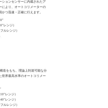
ーションセンサーに内蔵されたア
ーにより、オートコリメーターの
易かつ迅速・正確に行えます。
0”
（20”レンジ）
5”（フルレンジ）
m
超安定構造をもち、理論上到達可能な分
た世界最高水準のオートコリメー
”
”（10”レンジ）
”（40”レンジ）
3”（フルレンジ）