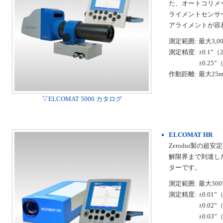
た、オートコリメ
ライメントセンサ
アライメントが容
測定範囲:
最大3,00
測定精度:
±0.1”
±0.2
作動距離:
最大25
▽ELCOMAT 5000 カタログ
ELCOMAT HR
Zerodur製の
解限界まで到達し
ターです。
測定範囲:
最大300
測定精度:
±0.01
±0.02
±0.0