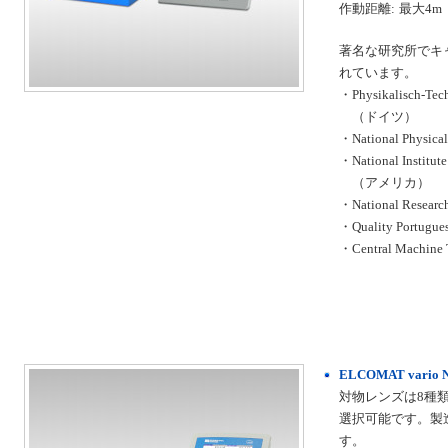
作動距離:
最大4m
著名な研究所でキ
れています。
・Physikalisch-Tech
（ドイツ）
・National Physi
・National Institute
（アメリカ）
・National Resea
・Quality Portug
・Central Machine
ELCOMAT vari
対物レンズは8種
選択可能です。製
す。