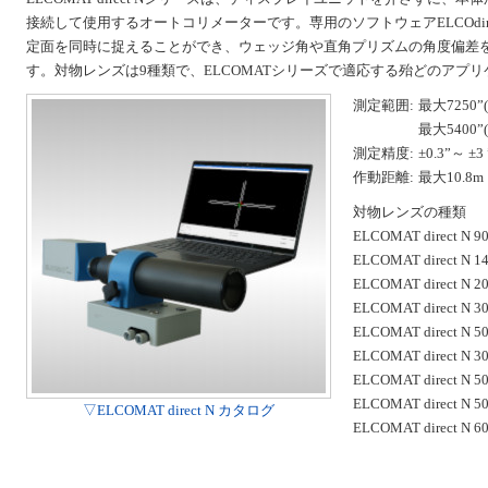
接続して使用するオートコリメーターです。専用のソフトウェアELCOdir
定面を同時に捉えることができ、ウェッジ角や直角プリズムの角度偏差
す。対物レンズは9種類で、ELCOMATシリーズで適応する殆どのアプ
測定範囲:
最大7250”(
最大5400”(
測定精度:
±0.3”～ ±3 
作動距離:
最大10.8m
対物レンズの種類
ELCOMAT direct N 90
ELCOMAT direct N 14
ELCOMAT direct N 20
ELCOMAT direct N 30
ELCOMAT direct N 50
ELCOMAT direct N 30
ELCOMAT direct N 50
ELCOMAT direct N 5
▽ELCOMAT direct N カタログ
ELCOMAT direct N 6