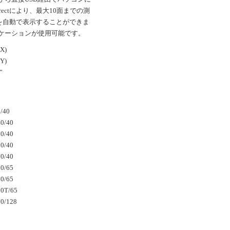
ectにより、最大10面までの測
を自動で表示することができま
リケーションが使用可能です。
X)
Y)
”
/40
0/40
0/40
0/40
0/40
0/65
0/65
00T/65
00/128