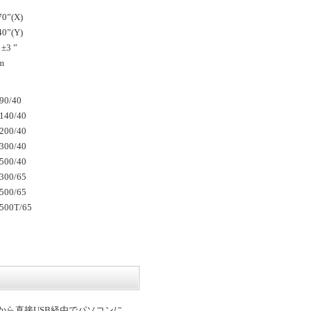
0”(X)
0”(Y)
±3 ”
m
90/40
140/40
200/40
300/40
500/40
300/65
500/65
500T/65
本体から直接USB経由でパソコンに