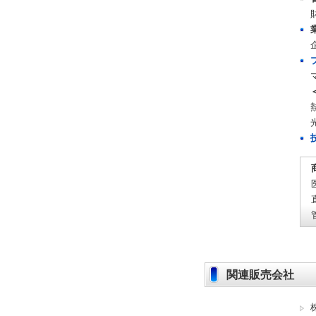
関連販売会社